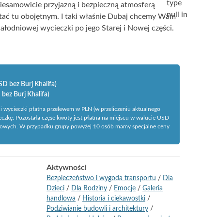
type
iesamowicie przyjazną i bezpieczną atmosferą
null in
stać tu obojętnym. I taki właśnie Dubaj chcemy Wam
ałodniowej wycieczki po jego Starej i Nowej części.
D bez Burj Khalifa)
bez Burj Khalifa)
i wycieczki płatna przelewem w PLN (w przeliczeniu aktualnego
eczkę: Pozostała część kwoty jest płatna na miejscu w walucie USD
obowych. W przypadku grupy powyżej 10 osób mamy specjalne ceny
Aktywności
Bezpieczeństwo i wygoda transportu
/
Dla
Dzieci
/
Dla Rodziny
/
Emocje
/
Galeria
handlowa
/
Historia i ciekawostki
/
Podziwianie budowli i architektury
/