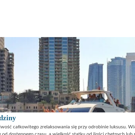
dziny
wość całkowitego zrelaksowania się przy odrobinie luksusu. Wi
ży od dostępnego czasu, a wielkość statku od ilości chętnych lu