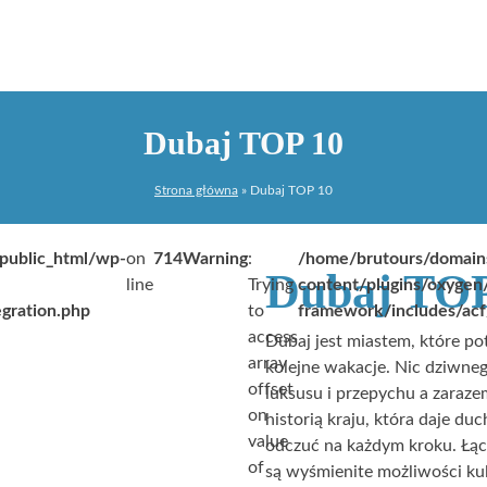
Dubaj TOP 10
Strona główna
»
Dubaj TOP 10
public_html/wp-
on
714
Warning
:
/home/brutours/domain
Dubaj TOP
line
Trying
content/plugins/oxyge
gration.php
to
framework/includes/acf
access
Dubaj jest miastem, które po
array
kolejne wakacje. Nic dziwne
offset
luksusu i przepychu a zaraze
on
historią kraju, która daje du
value
odczuć na każdym kroku. Łącz
of
są wyśmienite możliwości kul