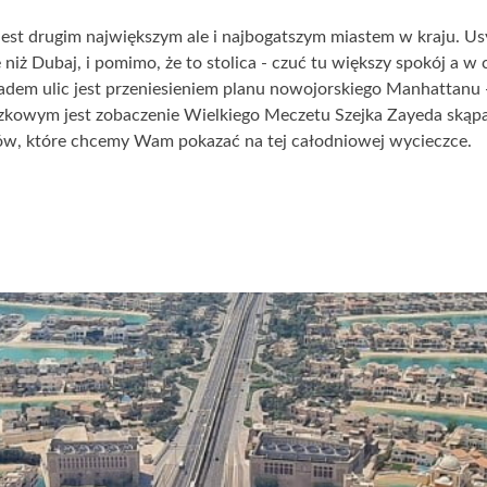
est drugim największym ale i najbogatszym miastem w kraju. Usy
e niż Dubaj, i pomimo, że to stolica - czuć tu większy spokój a
kładem ulic jest przeniesieniem planu nowojorskiego Manhattanu
zkowym jest zobaczenie Wielkiego Meczetu Szejka Zayeda skąp
któw, które chcemy Wam pokazać na tej całodniowej wycieczce.