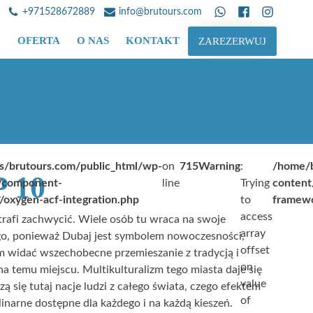
+971528672889
info@brutours.com
OFERTA
O NAS
KONTAKT
ZAREZERWUJ
s/brutours.com/public_html/wp-
on
715
Warning
:
/home/b
 10
n/component-
line
Trying
content
/oxygen-acf-integration.php
to
framewo
access
trafi zachwycić. Wiele osób tu wraca na swoje
array
go, ponieważ Dubaj jest symbolem nowoczesności,
offset
m widać wszechobecne przemieszanie z tradycją i
on
cha temu miejscu. Multikulturalizm tego miasta daje się
value
ą się tutaj nacje ludzi z całego świata, czego efektem
of
inarne dostępne dla każdego i na każdą kieszeń.