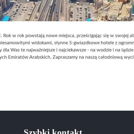
. Rok w rok powstają nowe miejsca, prześcigając się w swojej at
 z niesamowitymi widokami, słynne 5-gwiazdkowe hotele z ogro
 dla Was te najważniejsze i najciekawsze - na wodzie i na lądzie
nych Emiratów Arabskich. Zapraszamy na naszą całodniową wy
Szybki kontakt