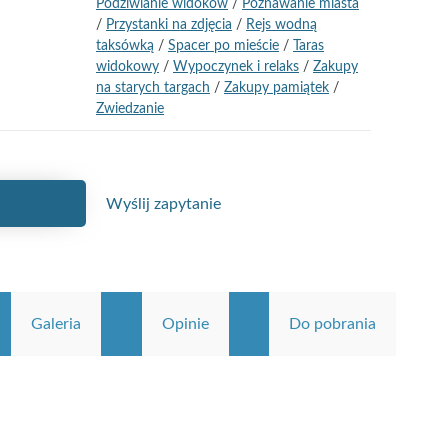
Podziwianie widoków
/
Poznawanie miasta
/
Przystanki na zdjęcia
/
Rejs wodną
taksówką
/
Spacer po mieście
/
Taras
widokowy
/
Wypoczynek i relaks
/
Zakupy
na starych targach
/
Zakupy pamiątek
/
Zwiedzanie
Wyślij zapytanie
Galeria
Opinie
Do pobrania