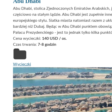
Abu Dhabi
Abu Dhabi, stolica Zjednoczonych Emiratów Arabskich, j
częściowo na stałym lądzie. Abu Dhabi jest zupełnie inn
europejskiego stylu. Siatka miasta natomiast razem z u
bardziej niż Dubaj. Będąc w Abu Dhabi punktem obowią
Pałacu Prezydenckiego - jest to jednak tylko kilka pun
Cena wycieczki:
140 USD / os.
Czas trwania:
7-8 godzin
Wycieczki