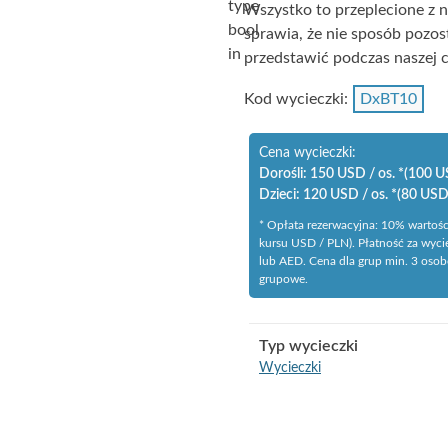
type
Wszystko to przeplecione z n
bool
sprawia, że nie sposób pozo
in
przedstawić podczas naszej c
Kod wycieczki:
DxBT10
Cena wycieczki:
Dorośli:
150 USD / os. *(100 US
Dzieci:
120 USD / os. *(80 USD 
* Opłata rezerwacyjna: 10% wartośc
kursu USD / PLN). Płatność za wyci
lub AED. Cena dla grup min. 3 os
grupowe.
Typ wycieczki
Wycieczki